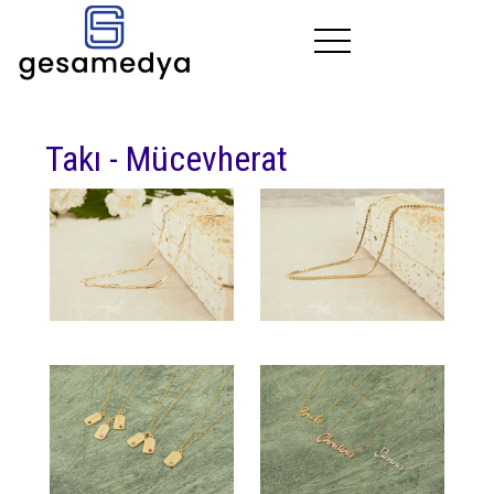
Kurumsal
Takı - Mücevherat
Çözümler
Fotoğraf
İletişim